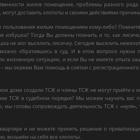
твенности жилое помещение, проблемы разного рода в
ют, могут доставить хлопоты и своими действиями причи
 пользования жилым помещением кому-либо? Помните с
ная избушка? Тогда Вы должны помнить и то, как лиси
шка не мог выселить лисичку. Сегодня выселить нежела
можно обратившись в суд. И в этом вопросе нужна 
ую жизненную ситуацию, и если Вы не имеете опыта защ
м – мы окажем Вам помощь в снятии с регистрационного
ом доме создали ТСЖ и члены ТСЖ не могут прийти к к
ние ТСЖ в судебном порядке? Мы можем научить вас п
, мы готовы сопровождать деятельность ТСЖ с «нуля», т
квартире и не можете принять решение о приватизац
ю, возьмём на себя все хлопоты.