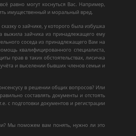
сё равно могут коснуться Вас. Например,
нить имущественный и моральный вред.
казку о зайчике, у которого была избушка
чка выжила зайчика из принадлежащего ему
тельного соседа из принадлежащего Вам на
помощь квалифицированного специалиста,
иты прав в таких обстоятельствах, лисичка
 учёта и выселении бывших членов семьи и
онсенсусу в решении общих вопросов? Или
равильно составлять документы и отстоять
.е. с подготовки документов и регистрации
ии? Мы поможем вам понять, нужно ли это